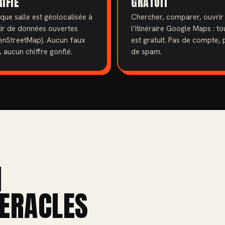
RIFIÉ
GRATUIT
ue salle est géolocalisée à
Chercher, comparer, ouvrir
tir de données ouvertes
l’itinéraire Google Maps : to
enStreetMap). Aucun faux
est gratuit. Pas de compte, 
, aucun chiffre gonflé.
de spam.
N
ERACLES