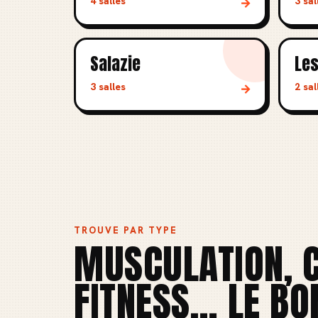
4 salles
3 sal
→
Salazie
Les
3 salles
2 sal
→
TROUVE PAR TYPE
MUSCULATION, C
FITNESS… LE BO