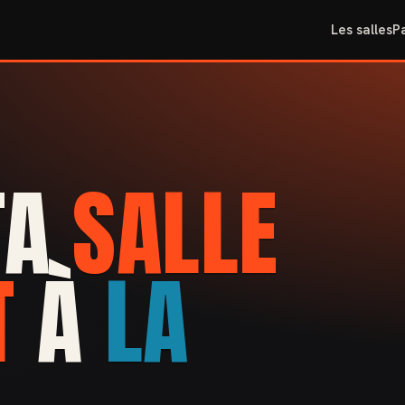
Les salles
P
TA
SALLE
T
À
LA