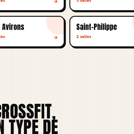
les
3 salles
→
 Avirons
Saint-Philippe
les
2 salles
→
ROSSFIT,
N TYPE DE