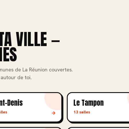
TA VILLE —
NES
munes de La Réunion couvertes.
autour de toi.
nt-Denis
Le Tampon
lles
13 salles
→