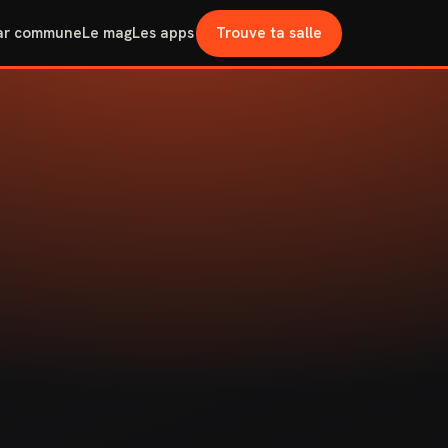
ar commune
Le mag
Les apps
Trouve ta salle