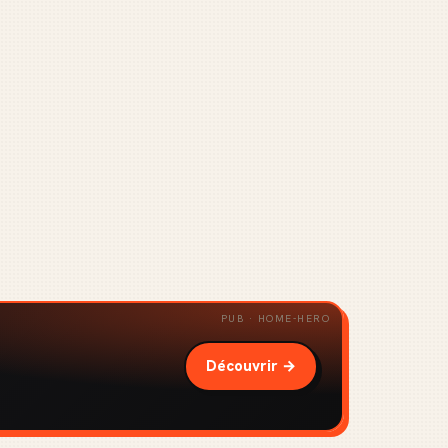
PUB · HOME-HERO
Découvrir →