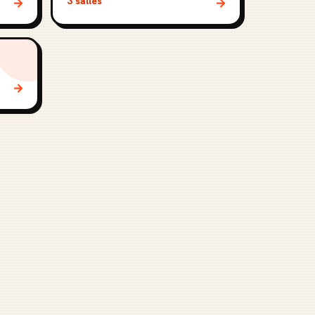
3 salles
→
→
→