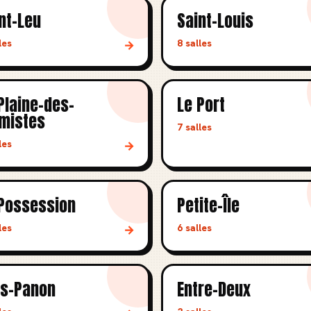
nt-Leu
Saint-Louis
les
8 salles
→
Plaine-des-
Le Port
mistes
7 salles
les
→
Possession
Petite-Île
les
6 salles
→
as-Panon
Entre-Deux