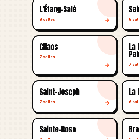
L'Étang-Salé
Sai
8 salles
8 sal
→
Cilaos
La 
Pal
7 salles
7 sal
→
Saint-Joseph
La 
7 salles
6 sal
→
Sainte-Rose
Br