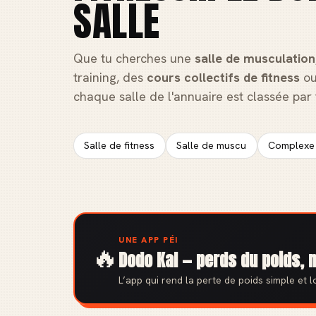
SALLE
Que tu cherches une
salle de musculation
training, des
cours collectifs de fitness
ou
chaque salle de l'annuaire est classée par t
Salle de fitness
Salle de muscu
Complexe 
UNE APP PÉI
🔥
Dodo Kal — perds du poids, 
L’app qui rend la perte de poids simple et lo