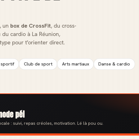
, un
box de CrossFit
, du cross-
 du cardio à La Réunion,
ype pour t'orienter direct.
sportif
Club de sport
Arts martiaux
Danse & cardio
mode péi
cale : suivi, repas créoles, motivation. Lé là pou ou.