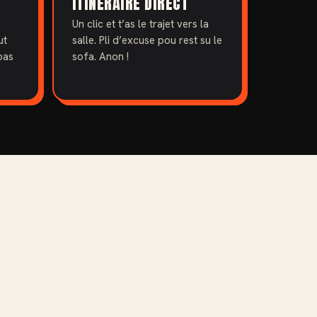
ITINÉRAIRE DIRECT
Un clic et t’as le trajet vers la
ut
salle. Pli d’excuse pou rest su le
pas
sofa. Anon !