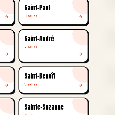
Saint-Paul
8 salles
→
→
Saint-André
7 salles
→
→
Saint-Benoît
5 salles
→
→
Sainte-Suzanne